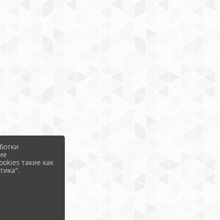
ботки
ие
okies такие как
тика".