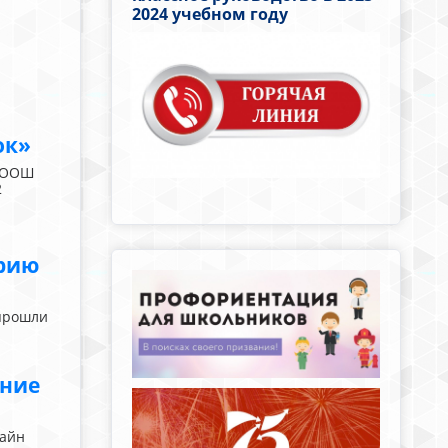
2024 учебном году
ок»
У ООШ
2
арию
прошли
ание
лайн