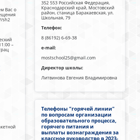
352 553 Российская Федерация,
Краснодарский край, Мостовский
м Вас о
район, станица Баракаевская, ул.
сещения
Школьная, 79
//sh2
Телефон:
8 (86192) 6-69-38
еский
1:00 –
e-mail:
трац
mostschool25@gmail.com
X
Директор школы:
Литвинова Евгения Владимировна
Телефоны "горячей линии"
по вопросам организации
образовательного процесса,
горячего питания и
акетной
выплаты вознаграждения за
классное руководство в 2023-