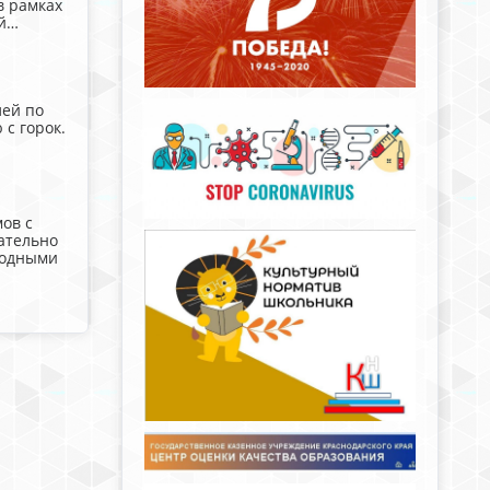
в рамках
ой…
лей по
с горок.
ов с
ательно
родными