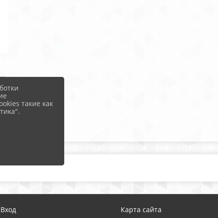
ботки
ие
okies такие как
тика".
Вход
Карта сайта