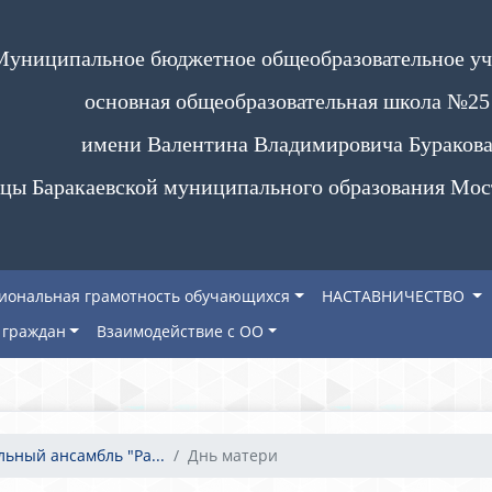
Муниципальное бюджетное общеобразовательное у
основная общеобразовательная школа №25
имени Валентина Владимировича Бураков
цы Баракаевской муниципального образования Мос
иональная грамотность обучающихся
НАСТАВНИЧЕСТВО
граждан
Взаимодействие с ОО
льный ансамбль "Ра...
Днь матери