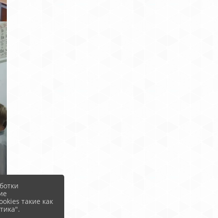
ботки
ие
okies такие как
тика".