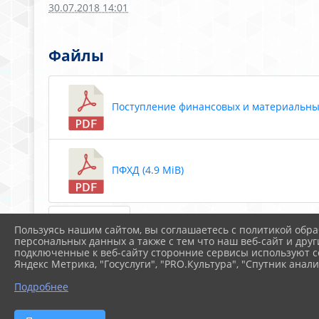
30.07.2018 14:01
Файлы
Поступление финансовых и материальных 
ПФХД (4.9 MiB)
Скачать все
Пользуясь нашим сайтом, вы соглашаетесь с политикой обра
персональных данных а также с тем что наш веб-сайт и друг
подключенные к веб-сайту сторонние сервисы используют co
Яндекс Метрика, "Госуслуги", "PRO.Культура", "Спутник анали
Подробнее