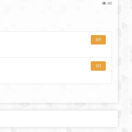
40
ЭП
ЭП