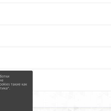
ботки
ие
okies такие как
тика".