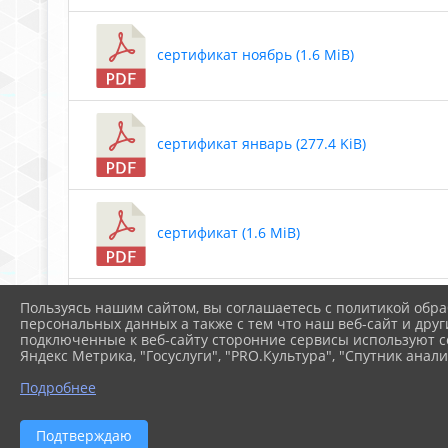
сертификат ноябрь (1.6 MiB)
сертификат январь (277.4 KiB)
сертификат (1.6 MiB)
Пользуясь нашим сайтом, вы соглашаетесь с политикой обра
февраль 2023 (277.4 KiB)
персональных данных а также с тем что наш веб-сайт и друг
подключенные к веб-сайту сторонние сервисы используют co
Яндекс Метрика, "Госуслуги", "PRO.Культура", "Спутник анали
Подробнее
Скачать все
Подтверждаю