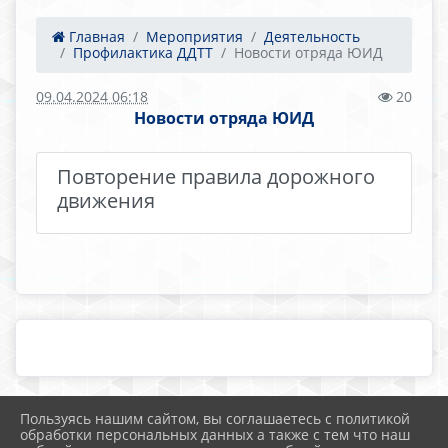
Главная
Мероприятия
Деятельность
Профилактика ДДТТ
Новости отряда ЮИД
09.04.2024 06:18
20
Новости отряда ЮИД
Повторение правила дорожного
движения
Пользуясь нашим сайтом, вы соглашаетесь с политикой
2026 г. school25.mostobr.ru
обработки персональных данных а также с тем что наш