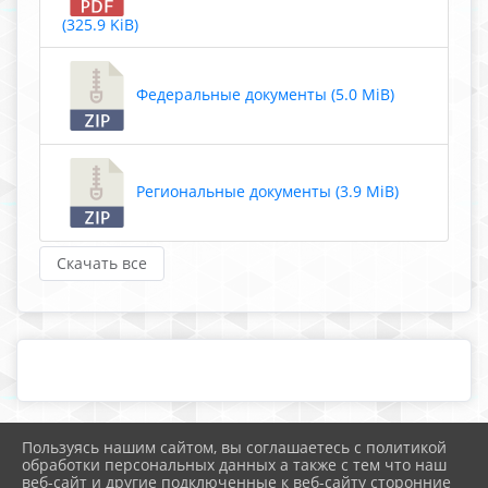
(325.9 KiB)
Федеральные документы (5.0 MiB)
Региональные документы (3.9 MiB)
Скачать все
Пользуясь нашим сайтом, вы соглашаетесь с политикой
2026 г. school25.mostobr.ru
обработки персональных данных а также с тем что наш
Вход
веб-сайт и другие подключенные к веб-сайту сторонние