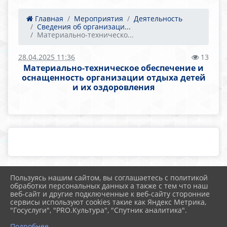
Главная
Мероприятия
Деятельность
Сведения об организаци...
Материально-техническо...
28.04.2025 11:36
13
Материально-техническое обеспечение и
оснащенность организации отдыха детей
и их оздоровления
Пользуясь нашим сайтом, вы соглашаетесь с политикой
2026 г. school25.mostobr.ru
обработки персональных данных а также с тем что наш
Вход
веб-сайт и другие подключенные к веб-сайту сторонние
Карта сайта
сервисы используют cookies такие как Яндекс Метрика,
Политика обработки персональных данных
"Госуслуги", "PRO.Культура", "Спутник аналитика".
Подробнее