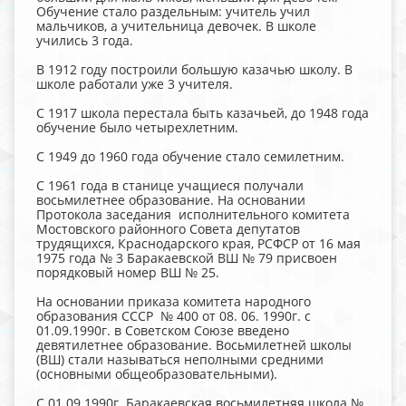
Обучение стало раздельным: учитель учил
мальчиков, а учительница девочек. В школе
учились 3 года.
В 1912 году построили большую казачью школу. В
школе работали уже 3 учителя.
С 1917 школа перестала быть казачьей, до 1948 года
обучение было четырехлетним.
С 1949 до 1960 года обучение стало семилетним.
С 1961 года в станице учащиеся получали
восьмилетнее образование. На основании
Протокола заседания исполнительного комитета
Мостовского районного Совета депутатов
трудящихся, Краснодарского края, РСФСР от 16 мая
1975 года № 3 Баракаевской ВШ № 79 присвоен
порядковый номер ВШ № 25.
На основании приказа комитета народного
образования СССР № 400 от 08. 06. 1990г. с
01.09.1990г. в Советском Союзе введено
девятилетнее образование. Восьмилетней школы
(ВШ) стали называться неполными средними
(основными общеобразовательными).
С 01.09.1990г. Баракаевская восьмилетняя школа №