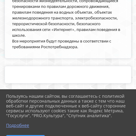
безопасности жизнедеятельности, сопровождающиеся
тренировками по правилам дорожного движения,
правилам поведения на водных объектах, объектах
железнодорожного транспорта, электробезопасности,
террористической безопасности, безопасного
использования сети «Интернет», правилам поведения в
школе.
Все мероприятия будут проведены в соответствии с
требованиями Роспотребнадзора.
Пользуясь нашим сайтом, вы соглашаетесь с политикой
2026 г. school25.mostobr.ru
обработки персональных данных а также с тем что наш
Вход
веб-сайт и другие подключенные к веб-сайту сторонние
Карта сайта
сервисы используют cookies такие как Яндекс Метрика,
Политика обработки персональных данных
"Госуслуги", "PRO.Культура", "Спутник аналитика".
Подробнее
Сделано на KubCMS
Разработка и поддержка