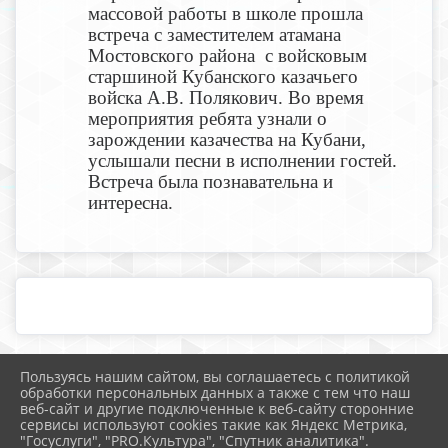
массовой работы в школе прошла
встреча с заместителем атамана
Мостовского района с войсковым
старшиной Кубанского казачьего
войска А.В. Полякович. Во время
мероприятия ребята узнали о
зарождении казачества на Кубани,
услышали песни в исполнении гостей.
Встреча была познавательна и
интересна.
Пользуясь нашим сайтом, вы соглашаетесь с политикой
2026 г. school25.mostobr.ru
обработки персональных данных а также с тем что наш
Вход
веб-сайт и другие подключенные к веб-сайту сторонние
Карта сайта
сервисы используют cookies такие как Яндекс Метрика,
Политика обработки персональных данных
"Госуслуги", "PRO.Культура", "Спутник аналитика".