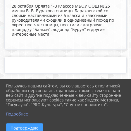
28 октября Орлята 1-3 классов МБОУ ООШ № 25
имени В. В. Буракова станицы Баракаевской со
своими наставниками из 5 класса и классными
руководителями сходили в однодневный поход по
окрестностям станицы, посетили смотровую
площадку "Балкон", водопад "Бурун" и другие
интересные места.
Пользуясь нашим сайтом, вы соглашаетесь с политикой
2026 г. school25.mostobr.ru
обработки персональных данных а также с тем что наш
Вход
веб-сайт и другие подключенные к веб-сайту сторонние
Карта сайта
сервисы используют cookies такие как Яндекс Метрика,
Политика обработки персональных данных
"Госуслуги", "PRO.Культура", "Спутник аналитика".
Подробнее
Сделано на KubCMS
Разработка и поддержка
Подтверждаю