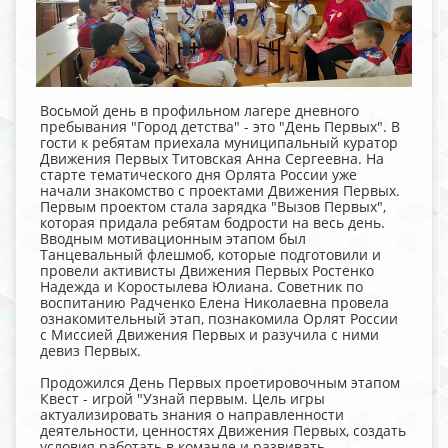
Восьмой день в профильном лагере дневного
пребывания "Город детства" - это "День Первых". В
гости к ребятам приехала муниципальный куратор
Движения Первых Титовская Анна Сергеевна. На
старте тематического дня Орлята России уже
начали знакомство с проектами Движения Первых.
Первым проектом стала зарядка "Вызов Первых",
которая придала ребятам бодрости на весь день.
Вводным мотивационным этапом был
Танцевальный флешмоб, которые подготовили и
провели активисты Движения Первых Ростенко
Надежда и Коростылева Юлиана. Советник по
воспитанию Радченко Елена Николаевна провела
ознакомительный этап, познакомила Орлят России
с Миссией Движения Первых и разучила с ними
девиз Первых.
Продожился День Первых проетировочным этапом
Квест - игрой "Узнай первым. Цель игры
актуализировать знания о направленности
деятельности, ценностях Движения Первых, создать
условия работать в команде и развивать