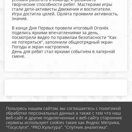
творческие способности ребят. Мастерами игры
стали дети-активисты Движения и воспитатели.
Игра достигла целей. Орлята проявили активность,
знания.
В конце Дня Первых провели итоговый Огонёк
поделись яркими впечатлениями за день,
посмотрели видео по правилам безопасности "Как
не потеряться", заполнили общеотрядный экран
Погоды и экран настроения .
День для ребят стал яркими событием в лагерной
смене.
Пользуясь нашим сайтом, вы соглашаетесь с политикой
2026 г. school25.mostobr.ru
обработки персональных данных а также с тем что наш
Вход
веб-сайт и другие подключенные к веб-сайту сторонние
Карта сайта
сервисы используют cookies такие как Яндекс Метрика,
Политика обработки персональных данных
"Госуслуги", "PRO.Культура", "Спутник аналитика".