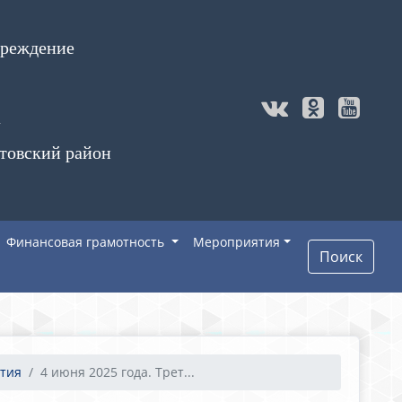
чреждение
а
товский район
Финансовая грамотность
Мероприятия
Поиск
тия
4 июня 2025 года. Трет...