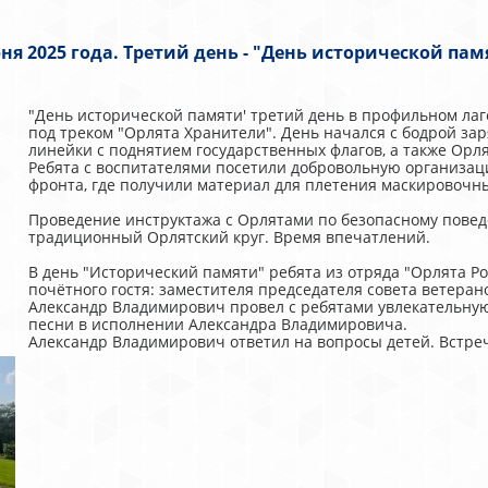
ня 2025 года. Третий день - "День исторической пам
"День исторической памяти' третий день в профильном лаг
под треком "Орлята Хранители". День начался с бодрой зар
линейки с поднятием государственных флагов, а также Орл
Ребята с воспитателями посетили добровольную организаци
фронта, где получили материал для плетения маскировочны
Проведение инструктажа с Орлятами по безопасному повед
традиционный Орлятский круг. Время впечатлений.
В день "Исторический памяти" ребята из отряда "Орлята Ро
почётного гостя: заместителя председателя совета ветеран
Александр Владимирович провел с ребятами увлекательную
песни в исполнении Александра Владимировича.
Александр Владимирович ответил на вопросы детей. Встреч