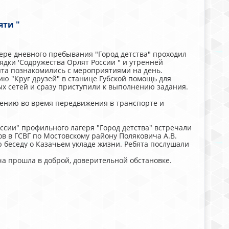
яти "
ере дневного пребывания "Город детства" проходил
ядки 'Содружества Орлят России " и утренней
ята познакомились с мероприятиями на день.
ю "Круг друзей" в станице Губской помощь для
х сетей и сразу приступили к выполнению задания.
ению во время передвижения в транспорте и
ссии" профильного лагеря "Город детства" встречали
ов в ГСВГ по Мостовскому району Поляковича А.В.
 беседу о Казачьем укладе жизни. Ребята послушали
а прошла в доброй, доверительной обстановке.