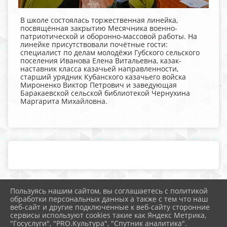
В школе состоялась торжественная линейка,
посвящённая закрытию Месячника военно-
патриотической и оборонно-массовой работы. На
линейке присутствовали почётные гости:
специалист по делам молодёжи Губского сельского
поселения Иванова Елена Витальевна, казак-
наставник класса казачьей направленности,
старший урядник Кубанского казачьего войска
Мироненко Виктор Петрович и заведующая
Баракаевской сельской библиотекой Чернухина
Маргарита Михайловна.
Пользуясь нашим сайтом, вы соглашаетесь с политикой
2026 г. school25.mostobr.ru
обработки персональных данных а также с тем что наш
Вход
веб-сайт и другие подключенные к веб-сайту сторонние
Карта сайта
сервисы используют cookies такие как Яндекс Метрика,
Политика обработки персональных данных
"Госуслуги", "PRO.Культура", "Спутник аналитика".