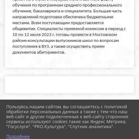
обучения по программам среднего профессионального
обучения, бакалавриата и специалитета. Большая часть
направлений подготовки обеспечена бюджетными
местами. Всем поступающим предоставляется
общежитие. Специалисты приемной комиссии в период с
10 по 12 июля 2023 г. готовы провести в Мостовском
районе консультации выпускников школ по вопросам
поступления в ВУЗ, а также осуществить прием
документов абитуриентов.
Пользуясь нашим сайтом, вы соглашаетесь с политикой
2026 г. school25.mostobr.ru
обработки персональных данных а также с тем что наш
Вход
веб-сайт и другие подключенные к веб-сайту сторонние
Карта сайта
сервисы используют cookies такие как Яндекс Метрика,
Политика обработки персональных данных
"Госуслуги", "PRO.Культура", "Спутник аналитика".
Подробнее
Сделано на KubCMS