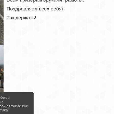
Поздравляем всех ребят.
Так держать!
ботки
ие
okies такие как
тика".